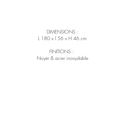
DIMENSIONS :
L 180 x l 56 x H 46 cm
FINITIONS :
Noyer & acier inoxydable
Fabrication Européenne