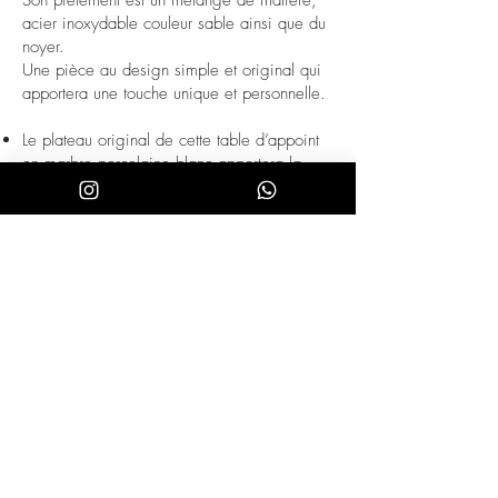
Son piètement est un mélange de matière,
acier inoxydable couleur sable ainsi que du
noyer.
Une pièce au design simple et original qui
apportera une touche unique et personnelle.
Le plateau original de cette table d’appoint
en marbre porcelaine blanc apportera la
touche élégante et sophistiquée que vous
recherchez pour votre salon.
Son design original avec des pieds en
noyer est parfait pour la touche de chaleur et
de design moderne dont vous avez besoin
dans votre entrée.
Les lignes arrondies et courbes de sa
structure vous permettront de créer une
atmosphère détendue et exclusive.
Tant par ses dimensions que par sa
fabrication avec des matériaux de la plus
haute qualité, cette table est l’auxiliaire idéal
pour le quotidien, totalement pratique et
fonctionnel.