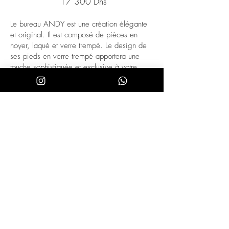
17 300 Dhs
Le bureau ANDY est une création élégante
et original. Il est composé de pièces en
noyer, laqué et verre trempé. Le design de
ses pieds en verre trempé apportera une
touche sophistiquée et exclusive à votre
pièce. Grâce à son grand espace de
rangement avec 2 tiroirs à fermeture
progressive, il vous permettra de tout garder
en ordre et à sa place.
La structure originale avec des pieds en
verre trempé offre la touche de luminosité et
de design que vous recherchez dans votre
bureau.
Tous nos produits sont fabriqués à partir de
matériaux de la plus haute qualité et
constituent un complément polyvalent et
fonctionnel à votre espace de travail ou
d'habillage.
Grâce à ses 2 tiroirs et 3 étagères, il