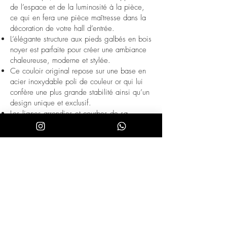
de l’espace et de la luminosité à la pièce,
ce qui en fera une pièce maîtresse dans la
décoration de votre hall d’entrée.
L’élégante structure aux pieds galbés en bois
noyer est parfaite pour créer une ambiance
chaleureuse, moderne et stylée.
Ce couloir original repose sur une base en
acier inoxydable poli de couleur or qui lui
confère une plus grande stabilité ainsi qu’un
design unique et exclusif.
Les lignes arrondies et courbes de sa
structure vous permettront de créer une
atmosphère détendue et exclusive.
Tant par ses dimensions que par sa
fabrication avec des matériaux de la plus
haute qualité, cette table console est
l’auxiliaire idéal pour le quotidien,
totalement pratique et fonctionnel.
Son plateau ovale et sa structure originale
avec des pieds et une base dorée sont
synonymes d’élégance, de sophistication et