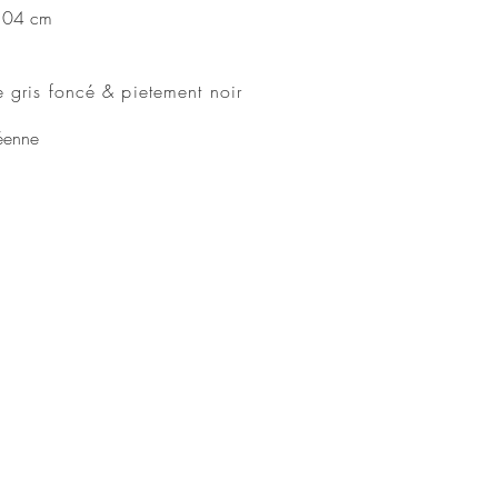
 104 cm
e gris foncé
& pietement noir
éenne