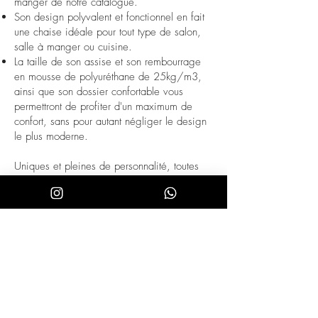
manger de notre catalogue.
Son design polyvalent et fonctionnel en fait
une chaise idéale pour tout type de salon,
salle à manger ou cuisine.
La taille de son assise et son rembourrage
en mousse de polyuréthane de 25kg/m3,
ainsi que son dossier confortable vous
permettront de profiter d'un maximum de
confort, sans pour autant négliger le design
le plus moderne.
Uniques et pleines de personnalité, toutes
nos chaises de salle à manger sont
fabriquées avec des matériaux de la plus
haute qualité, garantissant un mobilier
durable et fonctionnel. Les chaises sont
entièrement conçues pour être appréciées et
ajouter une touche de style et d'élégance à
n'importe quel espace. Notre collection de
chaises de salle à manger en similicuir est
une option fantastique pour l'ameublement et
la décoration de votre maison. Combinées à