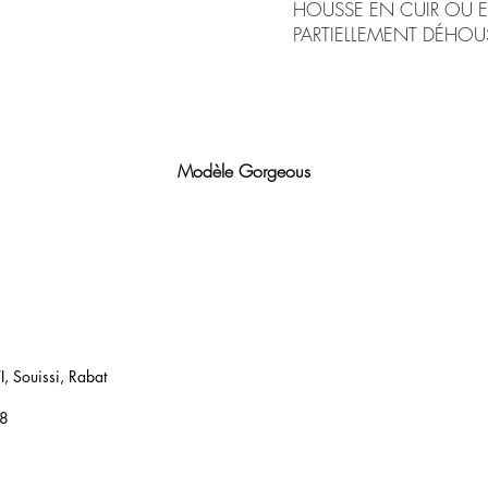
HOUSSE EN CUIR OU 
PARTIELLEMENT DÉ
HOUS
Modèle Gorgeous
Fabrication italienne
Plusieurs choix de dimensions, matières, coloris et piètements
, Souissi, Rabat
18