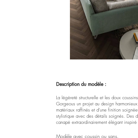
Description du
modèle
:
La légèreté structurelle et les doux coussi
Gorgeous un projet au design harmonieux.
matériaux raffinés et d'une finition soign
stylistique avec des détails soignés. Des dé
canapé extraordinairement élégant inspiré 
Modèle avec coussin ou sans.