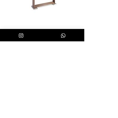
DIMENSIONS :
L 200 x l 95 x H 75 cm
FINITIONS :
Noyer & verre trempé
Fabrication Européenne
VILLA DEL ARTE -
Villa n°5, km 10,5 avenue Mohammed VI, Souissi, Rabat