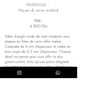
FINITIONS :
Noyer & verre marbré
PRIX :
​4 800 Dhs
Table d’angle ronde de style moderne avec
plateau en fibre de verre effet marbre
Calacatta de 4 mm d’épaisseur et cadre en
bois noyer de 0,5 mm d’épaisseur. Chaque
détail est pensé pour vous offrir le plus
grand confort, ainsi qu’une pièce élégante
et sophistiquée pour votre salon, chambre ou
coin lecture.
• STYLE : Cette table d’angle ronde en fibre
de verre effet marbre calacatta apportera
une touche moderne à tout type de salon.
Avec sa structure originale en noyer vous
créerez une ambiance chaleureuse, cosy et
stylée.
• MULTIESTANCE : Grâce à son design