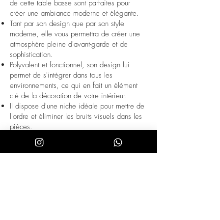
de cette table basse sont parfaites pour
créer une ambiance moderne et élégante.
Tant par son design que par son style
moderne, elle vous permettra de créer une
atmosphère pleine d'avant-garde et de
sophistication.
Polyvalent et fonctionnel, son design lui
permet de s'intégrer dans tous les
environnements, ce qui en fait un élément
clé de la décoration de votre intérieur.
Il dispose d'une niche idéale pour mettre de
l'ordre et éliminer les bruits visuels dans les
pièces.
Toutes nos tables basses et tables d'angle
sont fabriquées à partir de matériaux de la
plus haute qualité, garantissant un mobilier
durable et fonctionnel. Les tables d'appoint
sont entièrement conçues pour être
appréciées et ajouter une touche de style et
d'élégance à n'importe quel espace. Notre
collection de tables basses et de tables
d'angle est une option fantastique pour