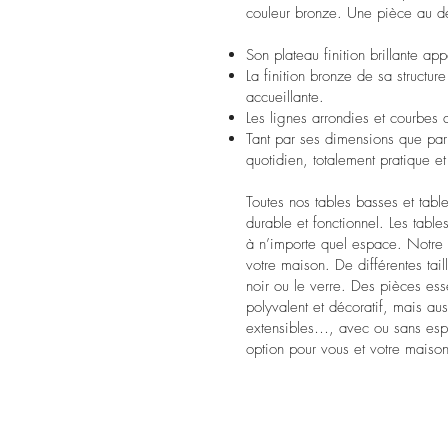
couleur bronze. Une pièce au de
Son plateau finition brillante a
La finition bronze de sa structur
accueillante.
Les lignes arrondies et courbes 
Tant par ses dimensions que par s
quotidien, totalement pratique et
Toutes nos tables basses et table
durable et fonctionnel. Les tabl
à n’importe quel espace. Notre c
votre maison. De différentes tail
noir ou le verre. Des pièces ess
polyvalent et décoratif, mais aus
extensibles…, avec ou sans espa
option pour vous et votre maison