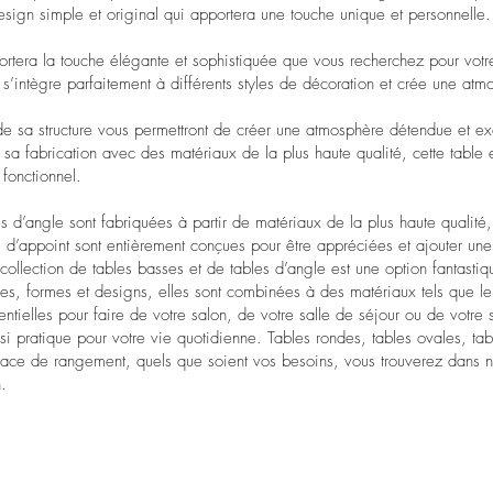
sign simple et original qui apportera une touche unique et personnelle.
pportera la touche élégante et sophistiquée que vous recherchez pour votr
e s’intègre parfaitement à différents styles de décoration et crée une at
de sa structure vous permettront de créer une atmosphère détendue et ex
a fabrication avec des matériaux de la plus haute qualité, cette table es
 fonctionnel.
s d’angle sont fabriquées à partir de matériaux de la plus haute qualité,
es d’appoint sont entièrement conçues pour être appréciées et ajouter un
ollection de tables basses et de tables d’angle est une option fantasti
les, formes et designs, elles sont combinées à des matériaux tels que le 
entielles pour faire de votre salon, de votre salle de séjour ou de votre 
si pratique pour votre vie quotidienne. Tables rondes, tables ovales, tab
ce de rangement, quels que soient vos besoins, vous trouverez dans no
.
Fabrication Européenne