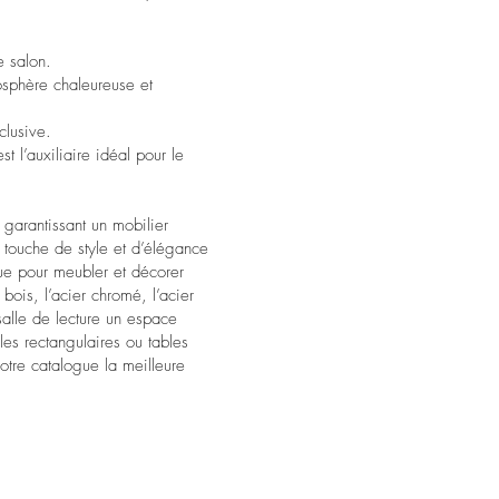
e salon.
mosphère chaleureuse et
clusive.
t l’auxiliaire idéal pour le
 garantissant un mobilier
e touche de style et d’élégance
que pour meubler et décorer
bois, l’acier chromé, l’acier
salle de lecture un espace
les rectangulaires ou tables
tre catalogue la meilleure