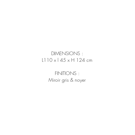
DIMENSIONS :
L110 x l 45 x H 124 cm
FINITIONS :
Miroir gris & noyer
Fabrication Européenne