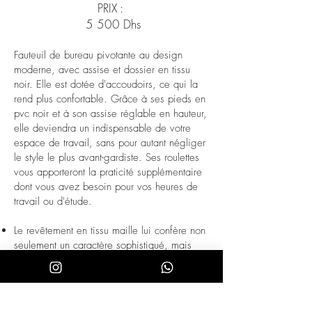
PRIX :
5 500 Dhs
Fauteuil de bureau pivotante au design
moderne, avec assise et dossier en tissu
noir. Elle est dotée d'accoudoirs, ce qui la
rend plus confortable. Grâce à ses pieds en
pvc noir et à son assise réglable en hauteur,
elle deviendra un indispensable de votre
espace de travail, sans pour autant négliger
le style le plus avant-gardiste. Ses roulettes
vous apporteront la praticité supplémentaire
dont vous avez besoin pour vos heures de
travail ou d'étude.
Le revêtement en tissu maille lui confère non
seulement un caractère sophistiqué, mais
aussi un plus grand confort et une plus
grande commodité.
Ce chaise de bureau est équipé d'un
système de pivotement à 360º.