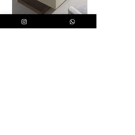
DIMENSIONS :
Table basses : L180 x l80 x H33 cm
FINITIO
NS :
Noyer & laqué réf :brouilla
rd
​PRIX :
16 600 Dhs
Fabrication Européenne ​