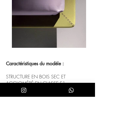
Caractéristiques
du
modèle
:
STRUCTURE EN BOIS SEC ET
AGGLOMÉRÉ EN CLASSE E1,
ENTIÈREMENT REMBOURRÉ.
REVÊTEMENT ENTIÈREMENT
DEHOUSSABLE
EN VERSIONS TISSU,
CUIR ET ÉCO-CUIR.
COUTURES CONTRASTÉES.